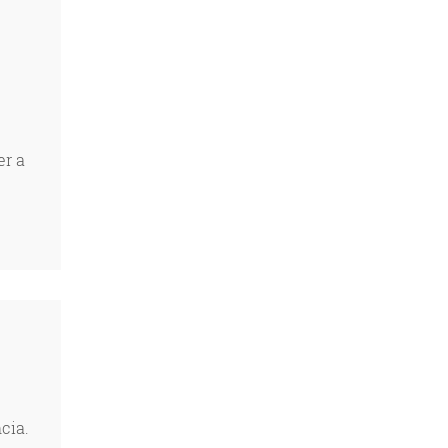
er a
cia.