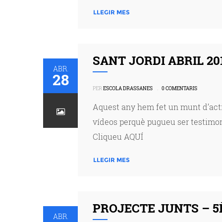
LLEGIR MES
SANT JORDI ABRIL 20
ABR.
28
PER
ESCOLA DRASSANES
.
0 COMENTARIS
Aquest any hem fet un munt d’activ
vídeos perquè pugueu ser testimon
Cliqueu AQUÍ
LLEGIR MES
PROJECTE JUNTS – 5È
ABR.