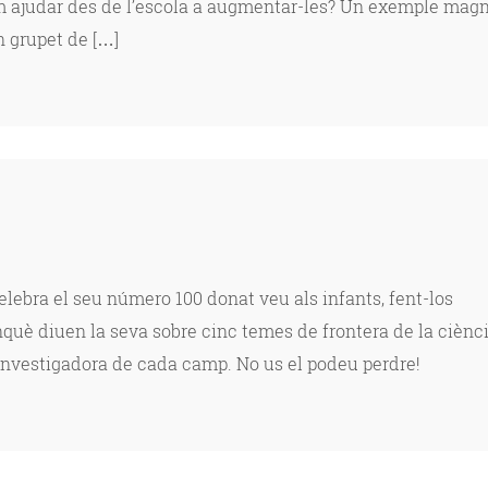
 ajudar des de l’escola a augmentar-les? Un exemple magn
n grupet de […]
bra el seu número 100 donat veu als infants, fent-los
nquè diuen la seva sobre cinc temes de frontera de la ciènci
investigadora de cada camp. No us el podeu perdre!