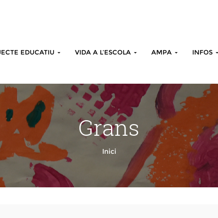
JECTE EDUCATIU
VIDA A L’ESCOLA
AMPA
INFOS
Grans
Inici