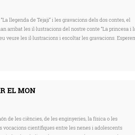
“La llegenda de Tejaji” i les gravacions dels dos contes, el
an arribat les il·lustracions del nostre conte “La princesa i l
eu veure les il·lustracions i escoltar les gravacions. Espere
AR EL MON
 de les ciències, de les enginyeries, la física o les
les vocacions científiques entre les nenes i adolescents