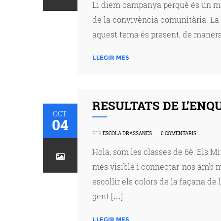
Li diem campanya perquè és un mom
de la convivència comunitària. L
aquest tema és present, de manera
LLEGIR MES
RESULTATS DE L’ENQ
OCT.
04
PER
ESCOLA DRASSANES
.
0 COMENTARIS
Hola, som les classes de 6è: Els Mi
més visible i connectar-nos amb m
escollir els colors de la façana de 
gent […]
LLEGIR MES