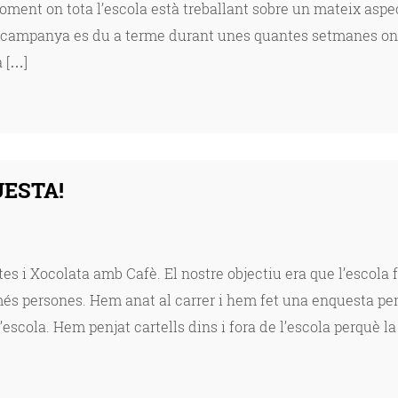
ent on tota l’escola està treballant sobre un mateix aspe
a campanya es du a terme durant unes quantes setmanes on
 […]
UESTA!
tes i Xocolata amb Cafè. El nostre objectiu era que l’escola 
és persones. Hem anat al carrer i hem fet una enquesta pe
l’escola. Hem penjat cartells dins i fora de l’escola perquè la