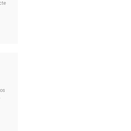
cte
fos
r