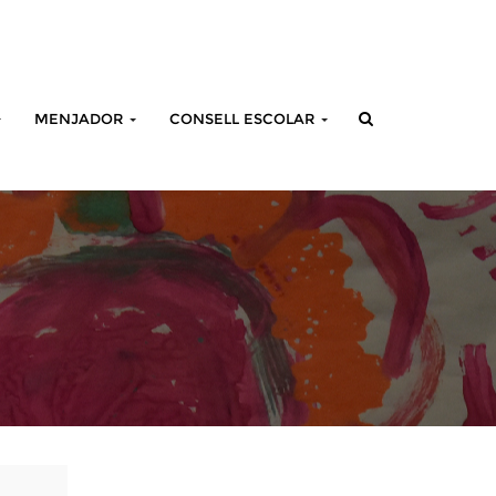
MENJADOR
CONSELL ESCOLAR