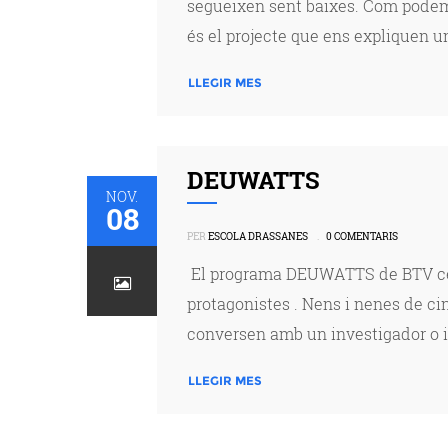
segueixen sent baixes. Com podem
és el projecte que ens expliquen u
LLEGIR MES
DEUWATTS
NOV.
08
PER
ESCOLA DRASSANES
.
0 COMENTARIS
El programa DEUWATTS de BTV cele
protagonistes . Nens i nenes de ci
conversen amb un investigador o 
LLEGIR MES