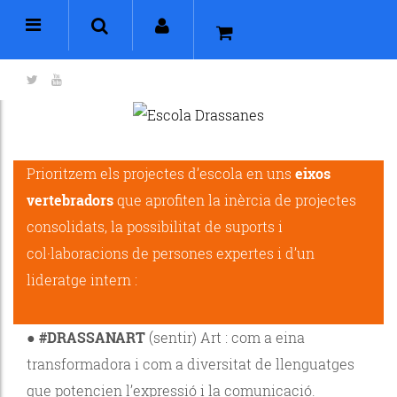
Prioritzem els projectes d’escola en uns
eixos
vertebradors
que aprofiten la inèrcia de projectes
consolidats, la possibilitat de suports i
col·laboracions de persones expertes i d’un
lideratge intern :
●
#DRASSANART
(sentir) Art : com a eina
transformadora i com a diversitat de llenguatges
que potencien l’expressió i la comunicació.