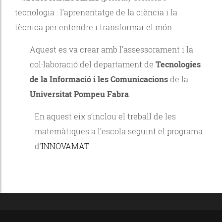
tecnologia : l’aprenentatge de la ciència i la
tècnica per entendre i transformar el món.
Aquest es va crear amb l’assessorament i la
col·laboració del departament de
Tecnologies
de la Informació i les Comunicacions
de la
Universitat Pompeu Fabra
.
En aquest eix s’inclou el treball de les
matemàtiques a l’escola seguint el programa
d’
INNOVAMAT