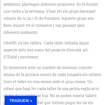
ambients, plantegen diferents propostes. Es fa durant
una tarda a la setmana. S’han fet els grups barrejant
infants de 1r, 2n i 3r de Primària. Aquests grups són
fixes durant tot el trimestre i van passant pels
diferents ambients.
GRANS: es fan tallers. Cada taller treballa algun
aspecte dels tres eixos del projecte d’escola: art,
STEAM i moviment.
Es dissenyen amb un nombre de sessions concret.
Abans de la primera sessió de cada tongada els infants
trien el taller en una sessió amb el grup classe. Un
infant que hagi fet cada taller fa una petita explicació
abans de la sessió de tria. No es poden repetir tallers
TRADUEIX »
per donar l’oportunitat que tothom pugui fer-ne els