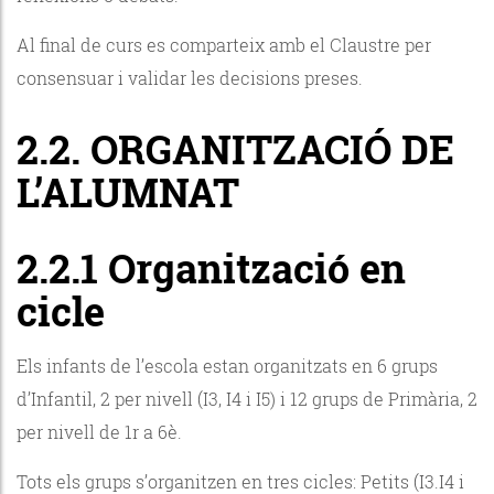
Al final de curs es comparteix amb el Claustre per
consensuar i validar les decisions preses.
2.2. ORGANITZACIÓ DE
L’ALUMNAT
2.2.1 Organització en
cicle
Els infants de l’escola estan organitzats en 6 grups
d’Infantil, 2 per nivell (I3, I4 i I5) i 12 grups de Primària, 2
per nivell de 1r a 6è.
Tots els grups s’organitzen en tres cicles: Petits (I3.I4 i