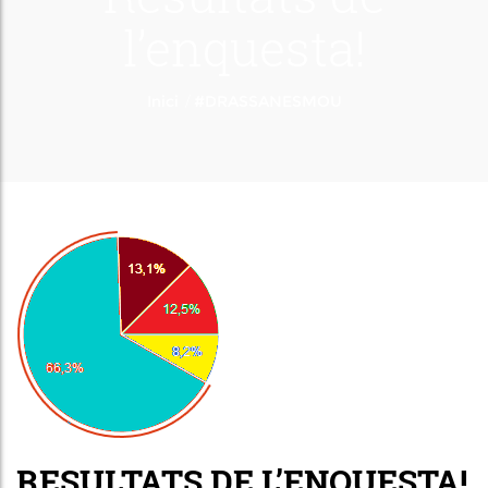
l’enquesta!
/
Inici
#DRASSANESMOU
RESULTATS DE L’ENQUESTA!