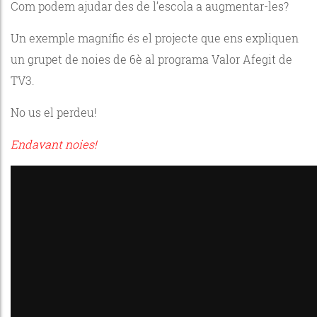
Com podem ajudar des de l’escola a augmentar-les?
Un exemple magnífic és el projecte que ens expliquen
un grupet de noies de 6è al programa Valor Afegit de
TV3.
No us el perdeu!
Endavant noies!