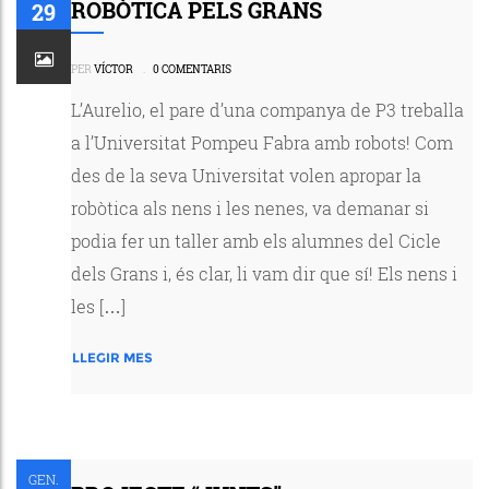
ROBÒTICA PELS GRANS
29
PER
VÍCTOR
.
0 COMENTARIS
L’Aurelio, el pare d’una companya de P3 treballa
a l’Universitat Pompeu Fabra amb robots! Com
des de la seva Universitat volen apropar la
robòtica als nens i les nenes, va demanar si
podia fer un taller amb els alumnes del Cicle
dels Grans i, és clar, li vam dir que sí! Els nens i
les […]
LLEGIR MES
GEN.