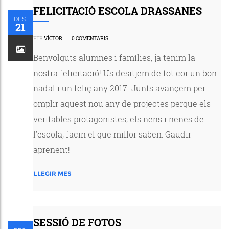
FELICITACIÓ ESCOLA DRASSANES
DES.
21
PER
VÍCTOR
.
0 COMENTARIS
Benvolguts alumnes i famílies, ja tenim la
nostra felicitació! Us desitjem de tot cor un bon
nadal i un feliç any 2017. Junts avançem per
omplir aquest nou any de projectes perque els
veritables protagonistes, els nens i nenes de
l’escola, facin el que millor saben: Gaudir
aprenent!
LLEGIR MES
SESSIÓ DE FOTOS