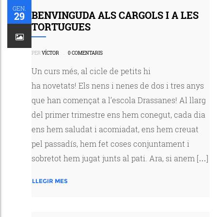
GEN.
BENVINGUDA ALS CARGOLS I A LES
29
TORTUGUES
PER
VÍCTOR
.
0 COMENTARIS
Un curs més, al cicle de petits hi
ha novetats! Els nens i nenes de dos i tres anys
que han començat a l’escola Drassanes! Al llarg
del primer trimestre ens hem conegut, cada dia
ens hem saludat i acomiadat, ens hem creuat
pel passadís, hem fet coses conjuntament i
sobretot hem jugat junts al pati. Ara, si anem […]
LLEGIR MES