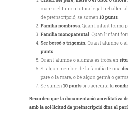
mare o el tutor o tutora legal treballen 
de preinscripció, se sumen
10 punts
.
Família nombrosa
. Quan l’infant forma
Família monoparental
. Quan l’infant f
Ser bessó o trigemin
. Quan l’alumne o a
punts
.
Quan l’alumne o alumna es troba en
situ
Si algun membre de la família té una
di
pare o la mare, o bé algun germà o germa
Se sumen
10 punts
si s’acredita la
condic
Recordeu que la documentació acreditativa dels
amb la sol·licitud de preinscripció dins el per