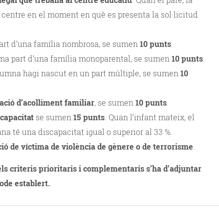
al centre en el moment en què es presenta la sol·licitud
 part d’una família nombrosa, se sumen
10 punts
.
orma part d’una família monoparental, se sumen
10 punts
.
lumna hagi nascut en un part múltiple, se sumen
10
ació d’acolliment familiar
, se sumen
10 punts
.
scapacitat
se sumen
15 punts
. Quan l’infant mateix, el
na té una discapacitat igual o superior al 33 %.
ió de víctima de violència de gènere o de terrorisme
.
 criteris prioritaris
i complementaris s’ha d’adjuntar
íode establert.