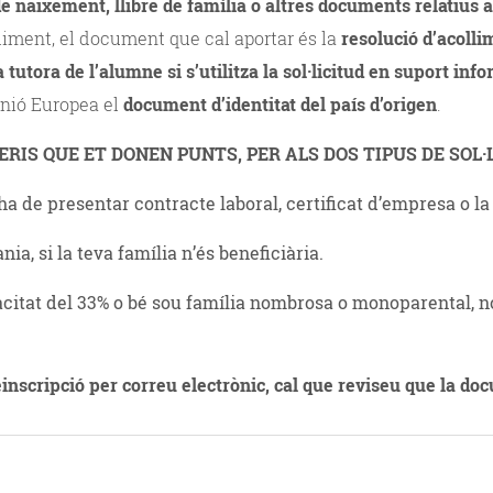
de naixement, llibre de família o altres documents relatius a l
liment, el document que cal aportar és la
resolució d’acoll
 tutora de l’alumne si s’utilitza la sol·licitud en suport inf
Unió Europea el
document d’identitat del país d’origen
.
IS QUE ET DONEN PUNTS, PER ALS DOS TIPUS DE SOL·
 s’ha de presentar contracte laboral, certificat d’empresa o 
a, si la teva família n’és beneficiària.
pacitat del 33% o bé sou família nombrosa o monoparental,
inscripció per correu electrònic, cal que reviseu que la do