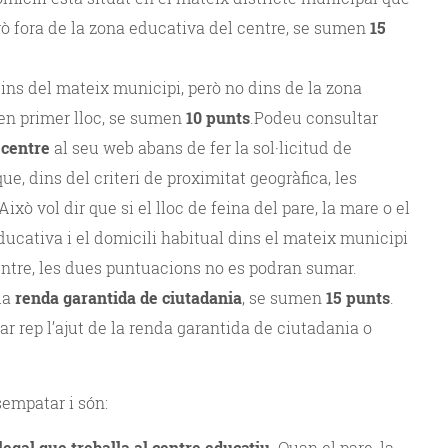
però fora de la zona educativa del centre, se sumen
15
dins del mateix municipi, però no dins de la zona
 en primer lloc, se sumen
10 punts
.Podeu consultar
 centre
al seu web abans de fer la sol·licitud de
ue, dins del criteri de proximitat geogràfica, les
xò vol dir que si el lloc de feina del pare, la mare o el
educativa i el domicili habitual dins el mateix municipi
entre, les dues puntuacions no es podran sumar.
 la
renda garantida de ciutadania
, se sumen
15 punts
.
iar rep l’ajut de la renda garantida de ciutadania o
empatar i són:
 legal que treballa al centre educatiu
. Quan el pare, la