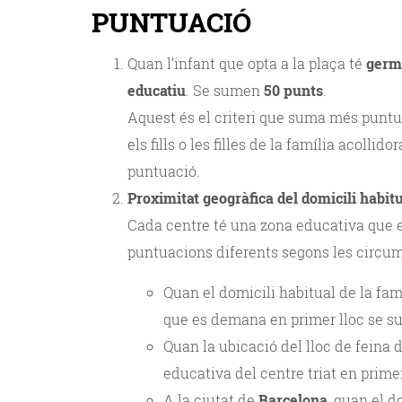
PUNTUACIÓ
Quan l’infant que opta a la plaça té
germa
educatiu
. Se sumen
50 punts
.
Aquest és el criteri que suma més puntuac
els fills o les filles de la família acolli
puntuació.
Proximitat geogràfica del domicili habitua
Cada centre té una zona educativa que es
puntuacions diferents segons les circum
Quan el domicili habitual de la fam
que es demana en primer lloc se 
Quan la ubicació del lloc de feina de
educativa del centre triat en prim
A la ciutat de
Barcelona
, quan el d