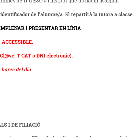
lumnes de 1r d’ESO a l’institut que us hagin assignat
dentificador de l’alumne/a. El repartirà la tutora a classe.
’EMPLENAR I PRESENTAR EN LÍNIA
I ACCESSIBLE.
 Cl@ve, T-CAT o DNI electrònic).
4 hores del dia
S I DE FILIACIÓ