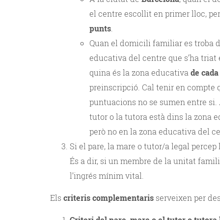
el centre escollit en primer lloc, 
punts
.
Quan el domicili familiar es troba 
educativa del centre que s’ha triat
quina és la zona educativa
de cada
preinscripció. Cal tenir en compte q
puntuacions no se sumen entre si. Ai
tutor o la tutora està dins la zona 
però no en la zona educativa del c
Si el pare, la mare o tutor/a legal percep
És a dir, si un membre de la unitat famil
l’ingrés mínim vital.
Els
criteris complementaris
serveixen per des
Criteri del pare, mare o el tutor o tutora