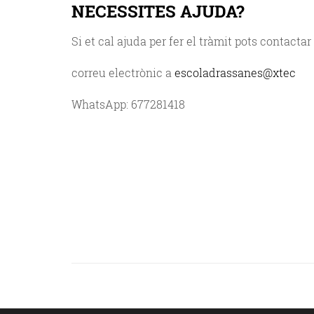
NECESSITES AJUDA?
Si et cal ajuda per fer el tràmit pots contacta
correu electrònic a
escoladrassanes@xtec
WhatsApp: 677281418