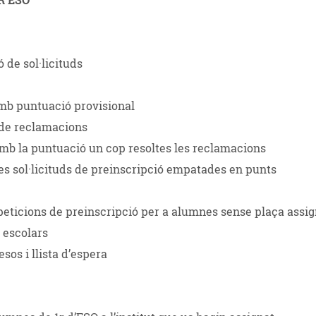
 de sol·licituds
s amb puntuació provisional
ó de reclamacions
s amb la puntuació un cop resoltes les reclamacions
les sol·licituds de preinscripció empatades en punts
e peticions de preinscripció per a alumnes sense plaça assi
s escolars
sos i llista d’espera