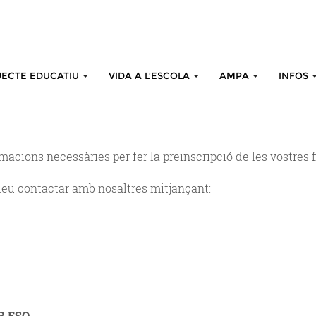
JECTE EDUCATIU
VIDA A L’ESCOLA
AMPA
INFOS
acions necessàries per fer la preinscripció de les vostres fil
odeu contactar amb nosaltres mitjançant:
R ESO