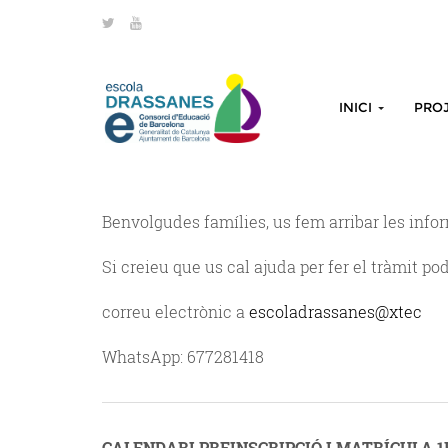
INICI
PRO
Benvolgudes famílies, us fem arribar les inform
Si creieu que us cal ajuda per fer el tràmit p
correu electrònic a
escoladrassanes@xtec
WhatsApp: 677281418
CALENDARI PREINSCRIPCIÓ I MATRÍCULA 1