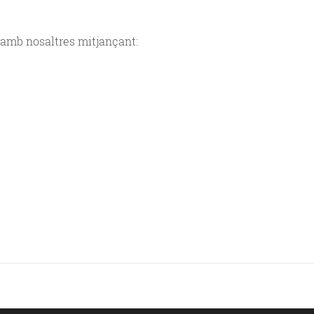
r amb nosaltres mitjançant: