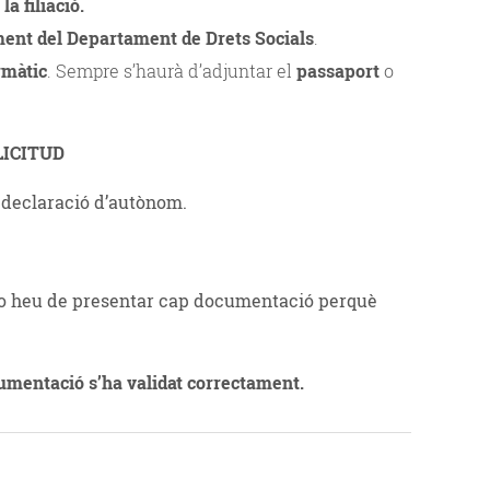
a filiació.
iment del Departament de Drets Socials
.
ormàtic
. Sempre s’haurà d’adjuntar el
passaport
o
LICITUD
la declaració d’autònom.
 no heu de presentar cap documentació perquè
cumentació s’ha validat correctament.