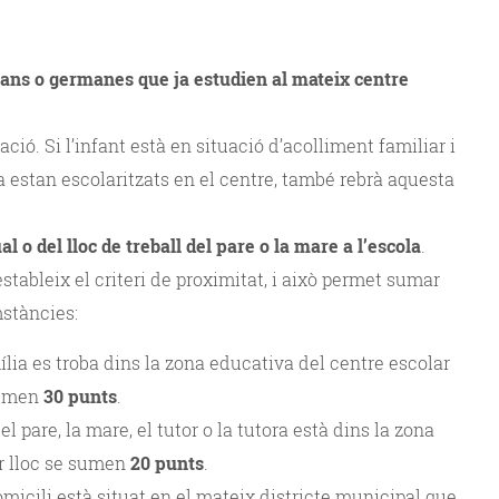
ns o germanes que ja estudien al mateix centre
ió. Si l’infant està en situació d’acolliment familiar i
dora estan escolaritzats en el centre, també rebrà aquesta
l o del lloc de treball del pare o la mare a l’escola
.
tableix el criteri de proximitat, i això permet sumar
stàncies:
ília es troba dins la zona educativa del centre escolar
sumen
30 punts
.
l pare, la mare, el tutor o la tutora està dins la zona
er lloc se sumen
20 punts
.
omicili està situat en el mateix districte municipal que