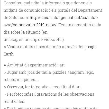
Consulteu cada dia la informació que donen els
mitjans de comunicació i els portals del Departament
de Salut com:
http://canalsalut.gencat.cat/ca/salut-
az/c/coronavirus-2019-ncov/
. Feu un comentari cada
dia sobre la situació (en
un blog, en un clip de vídeo, etc.).
○ Visitar ciutats i llocs del món a través del
google
Earth
● Activitat d’experimentació i art:
○ Jugar amb jocs de taula, puzzles, tangram, lego,
robots, maquetes…
○ Observar, fer fotografies i recollir al diari.
○ Fer fotografies i gravacions de les observacions
realitzades.
○ Fer hipòtesi i recerca de com seran les ciutats del