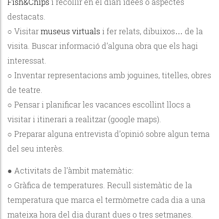
Fish&Chips
i recollir en el diari idees o aspectes
destacats.
○ Visitar
museus virtuals
i fer relats, dibuixos… de la
visita. Buscar informació d’alguna obra que els hagi
interessat.
○ Inventar representacions amb joguines, titelles, obres
de teatre.
○ Pensar i planificar les vacances escollint llocs a
visitar i itinerari a realitzar (google maps).
○ Preparar alguna entrevista d’opinió sobre algun tema
del seu interès.
● Activitats de l’àmbit matemàtic:
○ Gràfica de temperatures. Recull sistemàtic de la
temperatura que marca el termòmetre cada dia a una
mateixa hora del dia durant dues o tres setmanes.