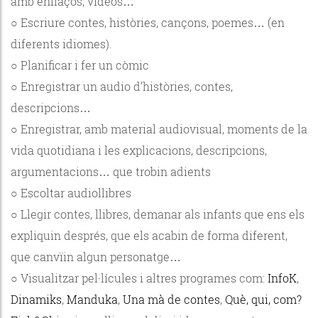
amb enllaços, vídeos…
○ Escriure contes, històries, cançons, poemes… (en
diferents idiomes).
○ Planificar i fer un còmic
○ Enregistrar un audio d’històries, contes,
descripcions…
○ Enregistrar, amb material audiovisual, moments de la
vida quotidiana i les explicacions, descripcions,
argumentacions… que trobin adients
○ Escoltar audiollibres
○ Llegir contes, llibres, demanar als infants que ens els
expliquin després, que els acabin de forma diferent,
que canvïin algun personatge…
○ Visualitzar pel·lícules i altres programes com:
InfoK
,
Dinamiks
,
Manduka
,
Una mà de contes
,
Què, qui, com?