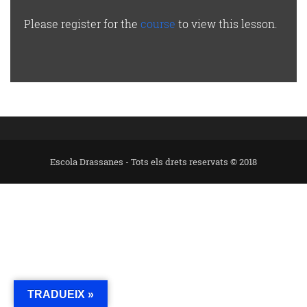
Please register for the
course
to view this lesson.
Escola Drassanes - Tots els drets reservats © 2018
TRADUEIX »